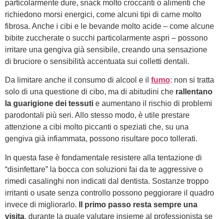
particolarmente dure, snack molto croccanti o alimenti che
richiedono morsi energici, come alcuni tipi di carne molto
fibrosa. Anche i cibi e le bevande molto acide – come alcune
bibite zuccherate o succhi particolarmente aspri – possono
irritare una gengiva già sensibile, creando una sensazione
di bruciore o sensibilità accentuata sui colletti dentali.
Da limitare anche il consumo di alcool e il
fumo
: non si tratta
solo di una questione di cibo, ma di abitudini che
rallentano
la guarigione dei tessuti
e aumentano il rischio di problemi
parodontali più seri. Allo stesso modo, è utile prestare
attenzione a cibi molto piccanti o speziati che, su una
gengiva già infiammata, possono risultare poco tollerati.
In questa fase è fondamentale resistere alla tentazione di
“disinfettare” la bocca con soluzioni fai da te aggressive o
rimedi casalinghi non indicati dal dentista. Sostanze troppo
irritanti o usate senza controllo possono peggiorare il quadro
invece di migliorarlo.
Il primo passo resta sempre una
visita
, durante la quale valutare insieme al professionista se