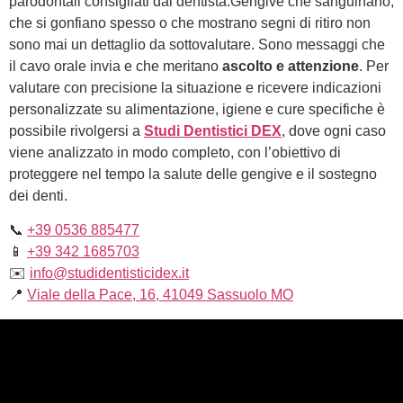
parodontali consigliati dal dentista.Gengive che sanguinano,
che si gonfiano spesso o che mostrano segni di ritiro non
sono mai un dettaglio da sottovalutare. Sono messaggi che
il cavo orale invia e che meritano
ascolto e attenzione
. Per
valutare con precisione la situazione e ricevere indicazioni
personalizzate su alimentazione, igiene e cure specifiche è
possibile rivolgersi a
Studi Dentistici DEX
, dove ogni caso
viene analizzato in modo completo, con l’obiettivo di
proteggere nel tempo la salute delle gengive e il sostegno
dei denti.
📞
+39 0536 885477
📱
+39 342 1685703
✉️
info@studidentisticidex.it
📍
Viale della Pace, 16, 41049 Sassuolo MO