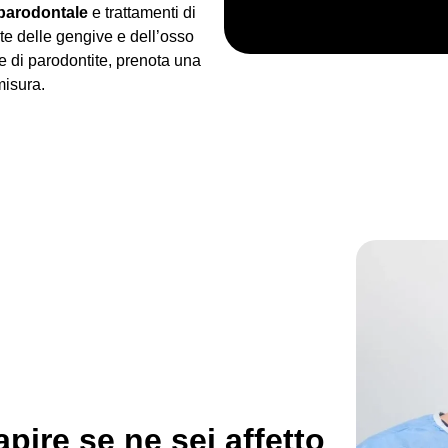
 parodontale
e trattamenti di
lute delle gengive e dell’osso
ire di parodontite, prenota una
misura.
pire se ne sei affetto