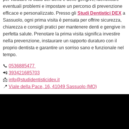
eventuali problemi e impostare un percorso di prevenzione
efficace e personalizzato. Presso gli
Studi Dentistici DEX
a
Sassuolo, ogni prima visita è pensata per offrire sicurezza,
chiarezza e consigli pratici per mantenere denti e gengive in
perfetta salute. Prenotare la prima visita significa investire
nella prevenzione, instaurare un rapporto duraturo con il
proprio dentista e garantire un sorriso sano e funzionale nel
tempo.
📞
0536885477
📲
393421685703
📩
info@studidentisticidex.it
📍
Viale della Pace, 16, 41049 Sassuolo (MO)